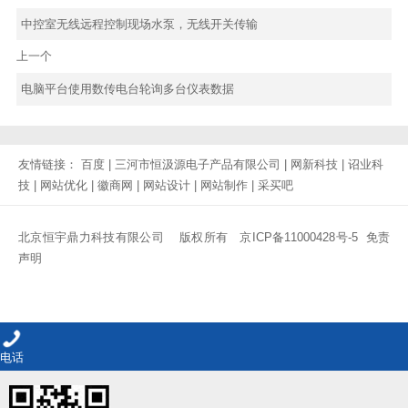
中控室无线远程控制现场水泵，无线开关传输
上一个
电脑平台使用数传电台轮询多台仪表数据
友情链接：
百度
|
三河市恒汲源电子产品有限公司
|
网新科技
|
诏业科
技
|
网站优化
|
徽商网
|
网站设计
|
网站制作
|
采买吧
北京恒宇鼎力科技有限公司 版权所有
京ICP备11000428号-5
免责
声明
电话