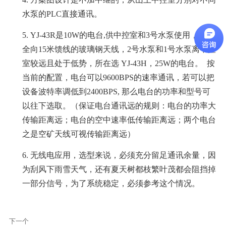
水泵的
PLC直接通讯。
5. YJ-43R是10W的电台,供中控室和3号水泵使用，配置
全向15米馈线的玻璃钢天线，2号水泵和1号水泵离中控
室较远且处于低势，所在选 YJ-43H，25W的电台。 按
当前的配置，电台可以9600BPS的速率通讯，若可以把
设备波特率调低到2400BPS, 那么电台的功率和型号可
以往下选取。（保证电台通讯远的规则：电台的功率大
传输距离远；电台的空中速率低传输距离远；两个电台
之是空矿天线可视传输距离远）
6.
无线电应用，选型来说，必须充分留足通讯余量，因
为刮风下雨雪天气，还有夏天树都枝繁叶茂都会阻挡掉
一部分信号，为了系统稳定，必须参考这个情况。
下一个