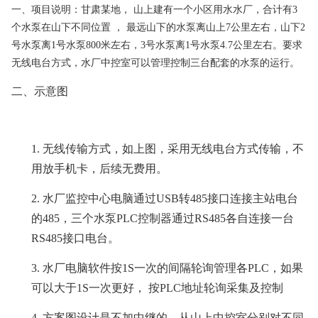
一、
项目说明：甘肃某地，
山上建有一个小区用水水厂，合计有
3
个水泵在山下不同位置 ， 最远山下的水泵离山上7公里左右，山下2
号水泵离1号水泵800米左右，3号水泵离1号水泵4.7公里左右。要求
无线电台方式，水厂中控室可以管理控制三台配套的水泵的运行
。
二、示意图
1. 无线传输方式，如上图，采用无线电台方式传输，不
用放手机卡，后续无费用。
2.
水厂监控中心电脑通过USB转
485接口连接主站电台
的485，三个水泵PLC控制器通过RS485各自连接一台
RS485接口电台。
3.
水厂电脑软件按
1S一次的间隔轮询管理各PLC，如果
可以大于1S一次更好， 按PLC地址轮询采集及控制
4.
方案图设计是不加中继的，从山上中控室分别对不同