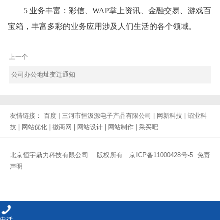
5 业务丰富：彩信、WAP掌上资讯、金融交易、游戏百
宝箱，丰富多彩的业务应用涉及人们生活的各个领域。
上一个
公司办公地址变迁通知
友情链接：
百度
|
三河市恒汲源电子产品有限公司
|
网新科技
|
诏业科
技
|
网站优化
|
徽商网
|
网站设计
|
网站制作
|
采买吧
北京恒宇鼎力科技有限公司 版权所有
京ICP备11000428号-5
免责
声明
电话